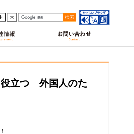
検索
中
大
に役立つ 外国人のた
様！