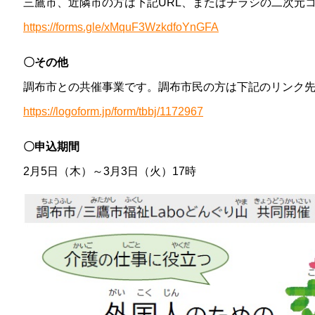
三鷹市、近隣市の方は下記URL、またはチラシの二次元
https://forms.gle/xMquF3WzkdfoYnGFA
〇その他
調布市との共催事業です。調布市民の方は下記のリンク
https://logoform.jp/form/tbbj/1172967
〇申込期間
2月5日（木）～3月3日（火）17時