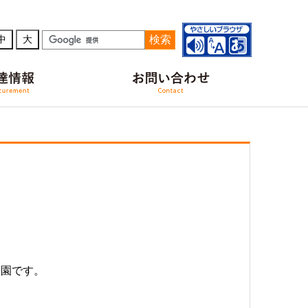
検索
中
大
育園です。